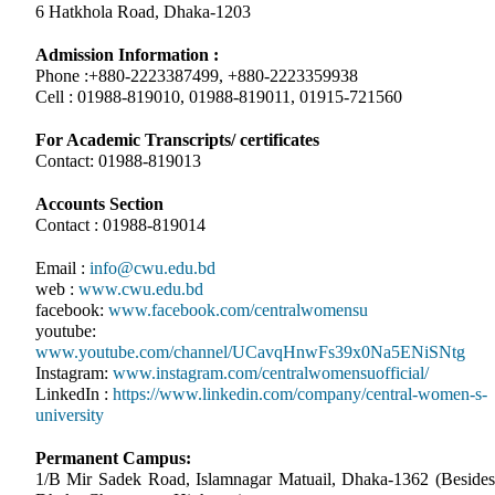
6 Hatkhola Road, Dhaka-1203
Admission Information :
Phone :+880-2223387499, +880-2223359938
Cell : 01988-819010, 01988-819011, 01915-721560
For Academic Transcripts/ certificates
Contact: 01988-819013
Accounts Section
Contact : 01988-819014
Email :
info@cwu.edu.bd
web :
www.cwu.edu.bd
facebook:
www.facebook.com/centralwomensu
youtube:
www.youtube.com/channel/UCavqHnwFs39x0Na5ENiSNtg
Instagram:
www.instagram.com/centralwomensuofficial/
LinkedIn :
https://www.linkedin.com/company/central-women-s-
university
Permanent Campus:
1/B Mir Sadek Road, Islamnagar Matuail, Dhaka-1362 (Besides