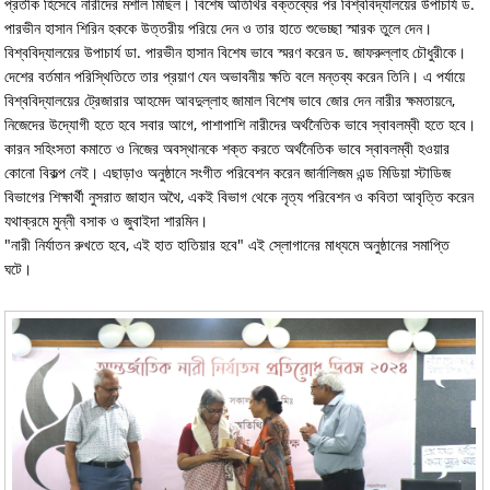
প্রতীক হিসেবে নারীদের মশাল মিছিল। বিশেষ অতিথির বক্তব্যের পর বিশ্ববিদ্যালয়ের উপাচার্য ড.
পারভীন হাসান শিরিন হককে উত্তরীয় পরিয়ে দেন ও তার হাতে শুভেচ্ছা স্মারক তুলে দেন।
বিশ্ববিদ্যালয়ের উপাচার্য ডা. পারভীন হাসান বিশেষ ভাবে স্মরণ করেন ড. জাফরুল্লাহ চৌধুরীকে।
দেশের বর্তমান পরিস্থিতিতে তার প্রয়াণ যেন অভাবনীয় ক্ষতি বলে মন্তব্য করেন তিনি। এ পর্যায়ে
বিশ্ববিদ্যালয়ের ট্রেজারার আহমেদ আবদুল্লাহ জামাল বিশেষ ভাবে জোর দেন নারীর ক্ষমতায়নে,
নিজেদের উদ্যোগী হতে হবে সবার আগে, পাশাপাশি নারীদের অর্থনৈতিক ভাবে স্বাবলম্বী হতে হবে।
কারন সহিংসতা কমাতে ও নিজের অবস্থানকে শক্ত করতে অর্থনৈতিক ভাবে স্বাবলম্বী হওয়ার
কোনো বিকল্প নেই। এছাড়াও অনুষ্ঠানে সংগীত পরিবেশন করেন জার্নালিজম এন্ড মিডিয়া স্টাডিজ
বিভাগের শিক্ষার্থী নুসরাত জাহান অথৈ, একই বিভাগ থেকে নৃত্য পরিবেশন ও কবিতা আবৃত্তি করেন
যথাক্রমে মুন্নী বসাক ও জুবাইদা শারমিন।
"নারী নির্যাতন রুখতে হবে, এই হাত হাতিয়ার হবে" এই স্লোগানের মাধ্যমে অনুষ্ঠানের সমাপ্তি
ঘটে।