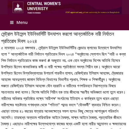
Apply Online
Menu
সেন্ট্রাল উইমেন্স ইউনিভার্সিটি উদযাপন করলো আন্তর্জাতিক নারী নির্যাতন
প্রতিরোধ দিবস ২০২৪
৫ নভেম্বর ২০২৪ মঙ্গলবার , সেন্ট্রাল উইমেন্স ইউনিভার্সিটির জেন্ডার ক্লাবের উদ্যোগে উদযাপিত
হলো " আন্তর্জাতিক নারী নির্যাতন প্রতিরোধ দিবস ২০২৪ "অনুষ্ঠানের স্লোগান ছিল "নারী ও কন্যা
শিশু নির্যাতন প্রতিরোধে কাজ করুন! # অজুহাত নয়, এক হোন অনুষ্ঠানের বিশেষ অতিথি হিসেবে
উপস্থিত ছিলেন মানবাধিকার কর্মী ও নারী পক্ষের প্রতিষ্ঠাতা সদস্য শিরীন হক। অনুষ্ঠানে আরো
উপস্থিত ছিলেন বিশ্ববিদ্যালয়ের উপাচার্য পারভীন হাসান, রেজিস্ট্রার ইলিয়াস আহমেদ, ট্রেজারার
আহমেদ আবদুল্লাহ জামাল বিভিন্ন বিভাগের বিভাগীয় প্রধান, শিক্ষক ও শিক্ষার্থীবৃন্দ। অনুষ্ঠানের
শুরুতে রেজিস্ট্রার ইলিয়াস আহমেদ যৌন হয়রানি ও নারীদের গণপরিবহনে নিরাপত্তার বিষয়ে
সচতনতার কথা বলেন। বিশেষ অতিথি শিরীন হক তার জীবনের স্মরণীয় অভিজ্ঞতা গুলো তুলে ধরেন।
নারীদের অধিকার প্রতিষ্ঠার লক্ষ্যে 'নারীপক্ষ' সংগঠনের ইতিহাস ও কার্যক্রম তুলে ধরেন এছাড়া
নারীপক্ষের সচেষ্টতায় গণমাধ্যম থেকে "পতিতা" শব্দের বদলে "যৌনকর্মী" ব্যবহার নিশ্চিত করেন।
এছাড়া তাদের ৪১ বছরের যাত্রায় অনেকক্ষেত্রে সফল হলেও কিছু ক্ষেত্রে আশানুরূপ পরিবর্তন
আসেনি। তারমধ্যে অন্যতম পারিবারিক আইনে বৈষম্য, সাক্ষ্য আইনে বৈষম্য, প্রত্যাহিক জীবনে
বৈষম্য। এছাড়াও নারীপক্ষের উল্লেখযোগ্য কাজের মধ্যে একটি হলো নারীর আন্দোলন ও ক্ষমতায়নের