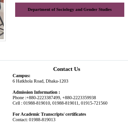
Department of Sociology and Gender Studies
Contact Us
Campus:
6 Hatkhola Road, Dhaka-1203
Admission Information :
Phone :+880-2223387499, +880-2223359938
Cell : 01988-819010, 01988-819011, 01915-721560
For Academic Transcripts/ certificates
Contact: 01988-819013