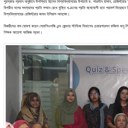
পুরস্কার প্রদান অনুষ্ঠানে উপস্থিত ছিলেন বিশ্ববিদ্যালয়ের উপাচার্য ড. পারভীন হাসান, রেজিস্ট্রার
বিপরীত দলের সদস্যদের প্রতি সম্মান রেখে যুক্তি খণ্ডনের প্রতি মনোযোগী হতে পরামর্শ দিয়েছেন 
বিশ্ববিদ্যালয়ের রেজিস্ট্রার জনাব ইলিয়াস আহমেদ।
বিজয়ীদের নাম ঘোষণা করেন স্যোশিওলজি এন্ড জেন্ডার স্টাডিজ বিভাগের চেয়ারপারসন ফজিলা বানু লিলি
শিক্ষক আয়েশা আজিজ প্রভা।