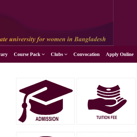
Apply Online
rary
Course Pack
Clubs
Convocation
Apply Online