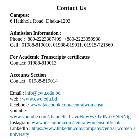
Contact Us
Campus:
6 Hatkhola Road, Dhaka-1203
Admission Information :
Phone :+880-2223387499, +880-2223359938
Cell : 01988-819010, 01988-819011, 01915-721560
For Academic Transcripts/ certificates
Contact: 01988-819013
Accounts Section
Contact : 01988-819014
Email :
info@cwu.edu.bd
web :
www.cwu.edu.bd
facebook:
www.facebook.com/centralwomensu
youtube:
www.youtube.com/channel/UCavqHnwFs39x0Na5ENiSNtg
Instagram:
www.instagram.com/centralwomensuofficial/
LinkedIn :
https://www.linkedin.com/company/central-women-s-
university