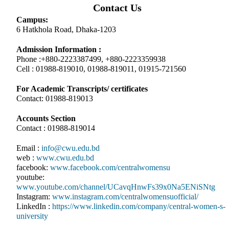
Contact Us
Campus:
6 Hatkhola Road, Dhaka-1203
Admission Information :
Phone :+880-2223387499, +880-2223359938
Cell : 01988-819010, 01988-819011, 01915-721560
For Academic Transcripts/ certificates
Contact: 01988-819013
Accounts Section
Contact : 01988-819014
Email :
info@cwu.edu.bd
web :
www.cwu.edu.bd
facebook:
www.facebook.com/centralwomensu
youtube:
www.youtube.com/channel/UCavqHnwFs39x0Na5ENiSNtg
Instagram:
www.instagram.com/centralwomensuofficial/
LinkedIn :
https://www.linkedin.com/company/central-women-s-
university