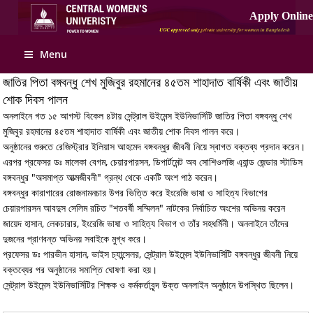
Menu
জাতির পিতা বঙ্গবন্ধু শেখ মুজিবুর রহমানের ৪৫তম শাহাদাত বার্ষিকী এবং জাতীয়
শোক দিবস পালন
অনলাইনে গত ১৫ আগস্ট বিকেল ৪টায় সেন্ট্রাল উইমেন্স ইউনিভার্সিটি জাতির পিতা বঙ্গবন্ধু শেখ
মুজিবুর রহমানের ৪৫তম শাহাদাত বার্ষিকী এবং জাতীয় শোক দিবস পালন করে।
অনুষ্ঠানের শুরুতে রেজিস্ট্রার ইলিয়াস আহমেদ বঙ্গবন্ধুর জীবনী নিয়ে স্বাগত বক্তব্য প্রদান করেন।
এরপর প্রফেসর ডঃ মালেকা বেগম, চেয়ারপারসন, ডিপার্টমেন্ট অব সোশিওলজি এ্যান্ড জেন্ডার স্টাডিস
বঙ্গবন্ধুর "অসমাপ্ত আত্মজীবনী" গ্রন্থ থেকে একটি অংশ পাঠ করেন।
বঙ্গবন্ধুর কারাগারের রোজনামনচার উপর ভিত্তি করে ইংরেজি ভাষা ও সাহিত্য বিভাগের
চেয়ারপারসন আবদুস সেলিম রচিত "শতবর্ষী সম্মিলন" নাটকের নির্বাচিত অংশের অভিনয় করেন
জায়েদ হাসান, লেকচারার, ইংরেজি ভাষা ও সাহিত্য বিভাগ ও তাঁর সহধর্মিনী। অনলাইনে তাঁদের
দুজনের প্রাণবন্ত অভিনয় সবাইকে মুগ্ধ করে।
প্রফেসর ডঃ পারভীন হাসান, ভাইস চ্যান্সেলর, সেন্ট্রাল উইমেন্স ইউনিভার্সিটি বঙ্গবন্ধুর জীবনী নিয়ে
বক্তব্যের পর অনুষ্ঠানের সমাপ্তি ঘোষণা করা হয়।
সেন্ট্রাল উইমেন্স ইউনিভার্সিটির শিক্ষক ও কর্মকর্তাবৃন্দ উক্ত অনলাইন অনুষ্ঠানে উপস্থিত ছিলেন।