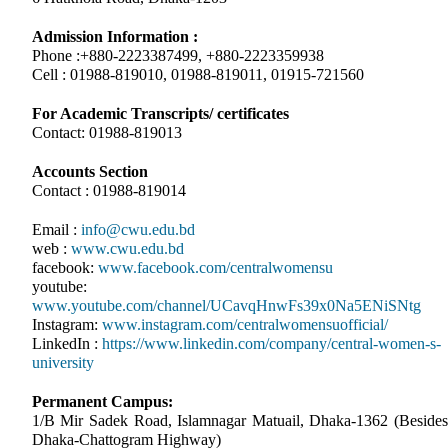
Admission Information :
Phone :+880-2223387499, +880-2223359938
Cell : 01988-819010, 01988-819011, 01915-721560
For Academic Transcripts/ certificates
Contact: 01988-819013
Accounts Section
Contact : 01988-819014
Email :
info@cwu.edu.bd
web :
www.cwu.edu.bd
facebook:
www.facebook.com/centralwomensu
youtube:
www.youtube.com/channel/UCavqHnwFs39x0Na5ENiSNtg
Instagram:
www.instagram.com/centralwomensuofficial/
LinkedIn :
https://www.linkedin.com/company/central-women-s-
university
Permanent Campus:
1/B Mir Sadek Road, Islamnagar Matuail, Dhaka-1362 (Besides
Dhaka-Chattogram Highway)