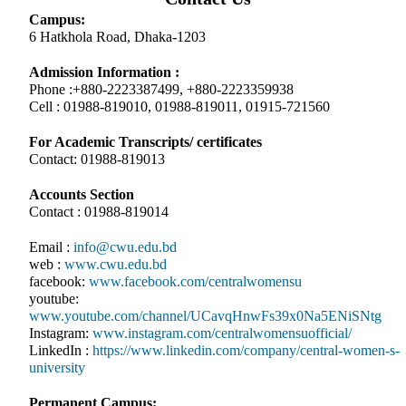
Campus:
6 Hatkhola Road, Dhaka-1203
Admission Information :
Phone :+880-2223387499, +880-2223359938
Cell : 01988-819010, 01988-819011, 01915-721560
For Academic Transcripts/ certificates
Contact: 01988-819013
Accounts Section
Contact : 01988-819014
Email :
info@cwu.edu.bd
web :
www.cwu.edu.bd
facebook:
www.facebook.com/centralwomensu
youtube:
www.youtube.com/channel/UCavqHnwFs39x0Na5ENiSNtg
Instagram:
www.instagram.com/centralwomensuofficial/
LinkedIn :
https://www.linkedin.com/company/central-women-s-
university
Permanent Campus: