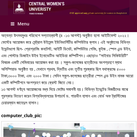
Menu
অত্যন্ত উৎসবমুখর পরিবেশে সপ্তাহব্যাপী (৪ -১৩ আগস্ট) অনুষ্ঠিত হলো আইটিফেস্ট ২০২২।
ফেস্টের আয়োজন করে সেন্ট্রাল উইমেন্স ইউনিভার্সিটির কম্পিউটার ক্লাব। এই অনুষ্ঠানের বিভিন্ন
ইভেন্টগুলো ছিল- প্রোগ্রামিং কনটেস্ট, আইটি ডিবেট, কম্পিউটার গেমিং, কুইজ , স্পেল এন্ড উইন,
এবং পোস্টার ডিজাইন উইথ ইনোভেটিভ আইডিয়া কম্পিটিশন। এছাড়াও "সাইবার সিকিউরিটি"
বিষয়ক একটি সেমিনারের আয়োজন করা হয় । স্কুল-কলেজের ছাত্রীদের অংশগ্রহণে ম্যাথ
অলিম্পিয়াড অনুষ্ঠিত হয় , যেখানে প্রথম, দ্বিতীয় এবং তৃতীয় পুরষ্কার ছিল যথাক্রমেঃ ৫০০০
টাকা,৩০০০ টাকা, এবং ২০০০ টাকা। সেদিন স্কুল-কলেজের ছাত্রীরা স্পেল এন্ড উইন নামক আরো
একটি কম্পিটিশনে অংশগ্রহণ করে ক্রেস্ট জিতে নেয়।
১৩ আগস্ট বর্ণাঢ্য আয়োজনের মধ্য দিয়ে ফেষ্টের সমাপনী হয়। বিভিন্ন ইভেন্টের বিজয়ীদের মাঝে
পুরস্কার বিতরণ করেন বিশ্ববিদ্যালয়ের উপাচার্য ড. পারভীন হাসান এবং বোর্ড অফ ট্রাস্টিজের
চেয়ারম্যান জাহেদুল হাসান।
computer_club_pic: